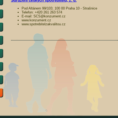
Sdružení českých spotřebitelů, z. ú.
Pod Altánem 99/103; 100 00 Praha 10 - Strašnice
Telefon: +420 261 263 574
E-mail: SCS@konzument.cz
www.konzument.cz
www.spotrebitelzakvalitou.cz