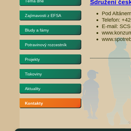
Téma dne
Sdružení česk
Pod Altánem
Zajímavosti z EFSA
Telefon: +4
E-mail: SC
Bludy a fámy
www.konzum
www.spotrebi
Potravinový rozcestník
Projekty
Tiskoviny
Aktuality
Kontakty