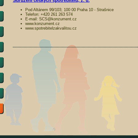
Sdružení českých spotřebitelů, z. ú.
Pod Altánem 99/103; 100 00 Praha 10 - Strašnice
Telefon: +420 261 263 574
E-mail: SCS@konzument.cz
www.konzument.cz
www.spotrebitelzakvalitou.cz