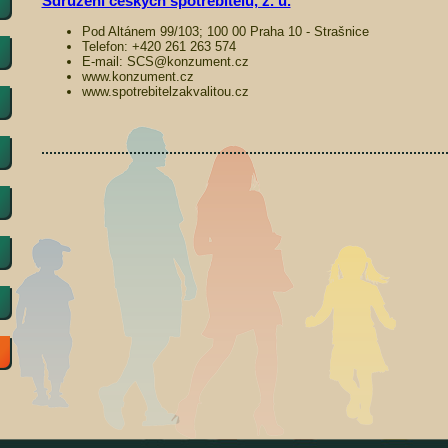
Sdružení českých spotřebitelů, z. ú.
Pod Altánem 99/103; 100 00 Praha 10 - Strašnice
Telefon: +420 261 263 574
E-mail: SCS@konzument.cz
www.konzument.cz
www.spotrebitelzakvalitou.cz