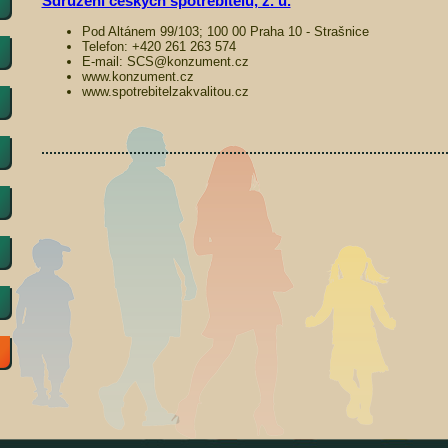
Sdružení českých spotřebitelů, z. ú.
Pod Altánem 99/103; 100 00 Praha 10 - Strašnice
Telefon: +420 261 263 574
E-mail: SCS@konzument.cz
www.konzument.cz
www.spotrebitelzakvalitou.cz