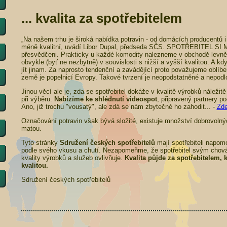
... kvalita za spotřebitelem
„Na našem trhu je široká nabídka potravin - od domácích producentů i z
méně kvalitní, uvádí Libor Dupal, předseda SČS. SPOTŘEBITEL S
přesvědčeni. Prakticky u každé komodity nalezneme v obchodě levnějš
obvykle (byť ne nezbytně) v souvislosti s nižší a vyšší kvalitou. A 
jít jinam. Za naprosto tendenční a zavádějící proto považujeme oblíbe
země je popelnicí Evropy. Takové tvrzení je neopodstatněné a nepod
Jinou věcí ale je, zda se spotřebitel dokáže v kvalitě výrobků náležit
při výběru.
Nabízíme ke shlédnutí videospot
, připravený partnery p
Ano, již trochu "vousatý", ale zdá se nám zbytečné ho zahodit... -
Zd
Označování potravin však bývá složité, existuje množství dobrovolný
matou.
Tyto stránky
Sdružení českých spotřebitelů
mají spotřebiteli napomo
podle svého vkusu a chutí. Nezapomeňme, že spotřebitel svým chov
kvality výrobků a služeb ovlivňuje.
Kvalita půjde za spotřebitelem, 
kvalitou.
Sdružení českých spotřebitelů