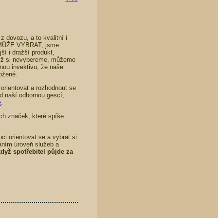
 dovozu, a to kvalitní i
I MŮŽE VYBRAT, jsme
í i dražší produkt,
když si nevybereme, můžeme
nou invektivu, že naše
ložené.
ě orientovat a rozhodnout se
od naší odbornou gescí,
e
.
ch značek, které spíše
ci orientovat se a vybrat si
áním úroveň služeb a
když spotřebitel půjde za