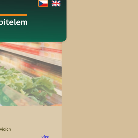
vicích
více