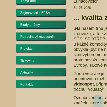
Luhačovicích
Téma dne
31. 07. 2026
Zajímavosti z EFSA
... kvalita
Bludy a fámy
„Na našem trhu je
z dovozu, a to kva
Potravinový rozcestník
SČS. SPOTŘEBITE
u každé komodity 
Projekty
obvykle (byť ne ne
si nevybereme, m
proto považujeme 
Tiskoviny
Evropy. Takové t
Aktuality
Jinou věcí ale je,
orientovat a rozh
videospot
, připr
Kontakty
trochu "vousatý",
Označování potrav
značek, které sp