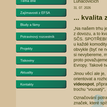
Luhačovicích
Téma dne
31. 07. 2026
Zajímavosti z EFSA
... kvalita
Bludy a fámy
„Na našem trhu je
z dovozu, a to kva
Potravinový rozcestník
SČS. SPOTŘEBITE
u každé komodity 
Projekty
obvykle (byť ne ne
si nevybereme, m
proto považujeme 
Tiskoviny
Evropy. Takové t
Aktuality
Jinou věcí ale je,
orientovat a rozh
videospot
, připr
Kontakty
trochu "vousatý",
Označování potrav
značek, které sp