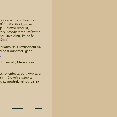
 dovozu, a to kvalitní i
I MŮŽE VYBRAT, jsme
í i dražší produkt,
když si nevybereme, můžeme
nou invektivu, že naše
ložené.
ě orientovat a rozhodnout se
od naší odbornou gescí,
e
.
ch značek, které spíše
ci orientovat se a vybrat si
áním úroveň služeb a
když spotřebitel půjde za