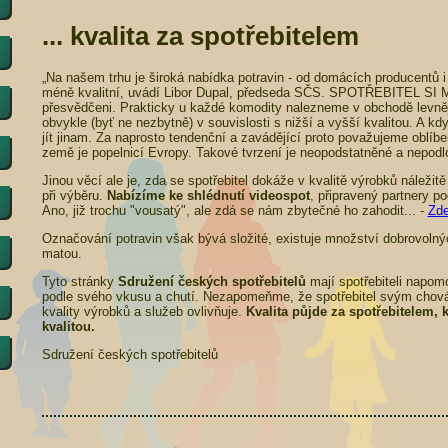
... kvalita za spotřebitelem
„Na našem trhu je široká nabídka potravin - od domácích producentů i z
méně kvalitní, uvádí Libor Dupal, předseda SČS. SPOTŘEBITEL S
přesvědčeni. Prakticky u každé komodity nalezneme v obchodě levnějš
obvykle (byť ne nezbytně) v souvislosti s nižší a vyšší kvalitou. A 
jít jinam. Za naprosto tendenční a zavádějící proto považujeme oblíbe
země je popelnicí Evropy. Takové tvrzení je neopodstatněné a nepod
Jinou věcí ale je, zda se spotřebitel dokáže v kvalitě výrobků náležit
při výběru.
Nabízíme ke shlédnutí videospot
, připravený partnery p
Ano, již trochu "vousatý", ale zdá se nám zbytečné ho zahodit... -
Zd
Označování potravin však bývá složité, existuje množství dobrovolný
matou.
Tyto stránky
Sdružení českých spotřebitelů
mají spotřebiteli napomo
podle svého vkusu a chutí. Nezapomeňme, že spotřebitel svým chov
kvality výrobků a služeb ovlivňuje.
Kvalita půjde za spotřebitelem, 
kvalitou.
Sdružení českých spotřebitelů