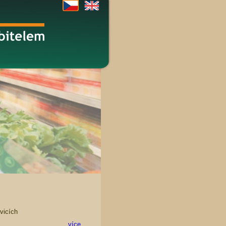
vicích
více