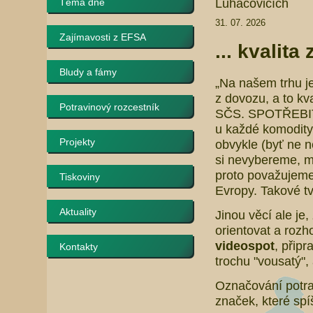
Luhačovicích
Téma dne
31. 07. 2026
Zajímavosti z EFSA
... kvalita
Bludy a fámy
„Na našem trhu je
z dovozu, a to kva
Potravinový rozcestník
SČS. SPOTŘEBITE
u každé komodity 
Projekty
obvykle (byť ne ne
si nevybereme, m
proto považujeme 
Tiskoviny
Evropy. Takové t
Aktuality
Jinou věcí ale je,
orientovat a rozh
videospot
, připr
Kontakty
trochu "vousatý",
Označování potrav
značek, které sp