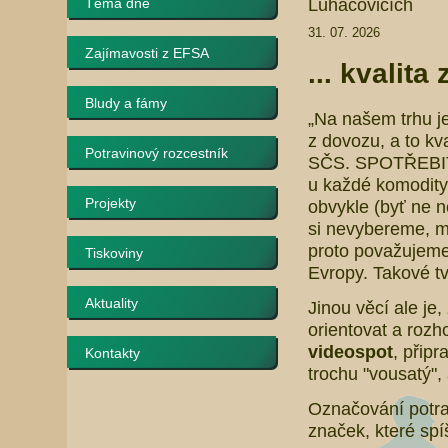
Luhačovicích
Téma dne
31. 07. 2026
Zajímavosti z EFSA
... kvalita
Bludy a fámy
„Na našem trhu je
z dovozu, a to kva
Potravinový rozcestník
SČS. SPOTŘEBITE
u každé komodity 
Projekty
obvykle (byť ne ne
si nevybereme, m
proto považujeme 
Tiskoviny
Evropy. Takové t
Aktuality
Jinou věcí ale je,
orientovat a rozh
videospot
, připr
Kontakty
trochu "vousatý",
Označování potrav
značek, které sp