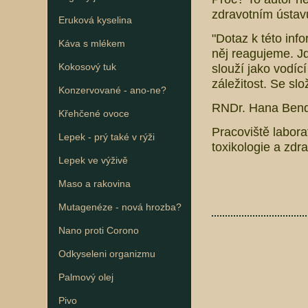
zdravotním ústavu
Eruková kyselina
"Dotaz k této info
Káva s mlékem
něj reagujeme. J
Kokosový tuk
slouží jako vodící
záležitost. Se s
Konzervované - ano-ne?
RNDr. Hana Bend
Křehčené ovoce
Pracoviště labor
Lepek - prý také v rýži
toxikologie a zdr
Lepek ve výživě
Maso a rakovina
Mutagenéze - nová hrozba?
Nano proti Corono
Odkyseleni organizmu
Palmový olej
Pivo