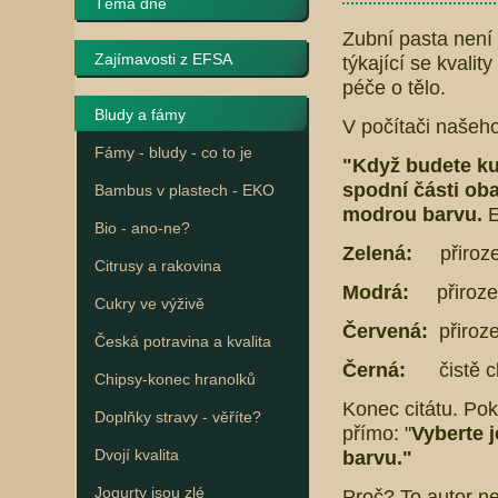
Téma dne
Zubní pasta není 
Zajímavosti z EFSA
týkající se kvalit
péče o tělo.
Bludy a fámy
V počítači našeho
Fámy - bludy - co to je
"Když budete ku
spodní části ob
Bambus v plastech - EKO
modrou barvu.
E
Bio - ano-ne?
Zelená:
přiroze
Citrusy a rakovina
Modrá:
přirozen
Cukry ve výživě
Červená:
přiroze
Česká potravina a kvalita
Černá:
čistě ch
Chipsy-konec hranolků
Konec citátu. Pok
Doplňky stravy - věříte?
přímo: "
Vyberte 
Dvojí kvalita
barvu."
Jogurty jsou zlé
Proč? To autor ne