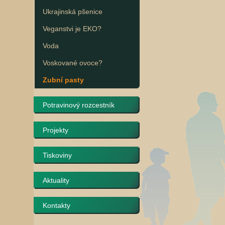
Ukrajinská pšenice
Veganstvi je EKO?
Voda
Voskované ovoce?
Zubní pasty
Potravinový rozcestník
Projekty
Tiskoviny
Aktuality
Kontakty