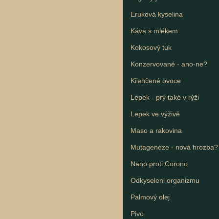
Eruková kyselina
Káva s mlékem
Kokosový tuk
Konzervované - ano-ne?
Křehčené ovoce
Lepek - prý také v rýži
Lepek ve výživě
Maso a rakovina
Mutagenéze - nová hrozba?
Nano proti Corono
Odkyseleni organizmu
Palmový olej
Pivo