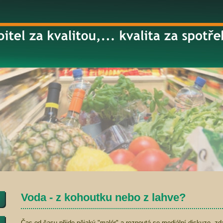
Voda - z kohoutku nebo z lahve?
Čas od času přijde nějaký "malér" a rozpoutá se mediální diskuze, zd