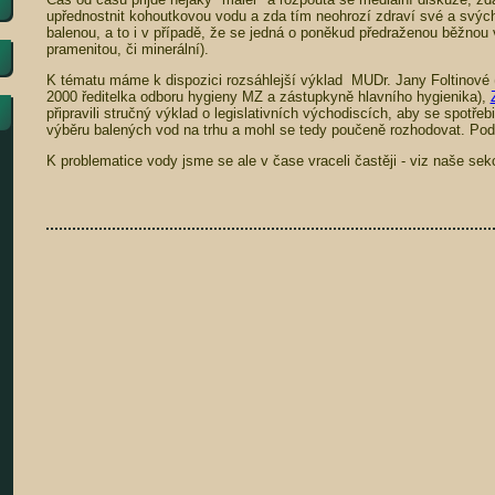
upřednostnit kohoutkovou vodu a zda tím neohrozí zdraví své a svých
balenou, a to i v případě, že se jedná o poněkud předraženou běžnou 
pramenitou, či minerální).
K tématu máme k dispozici rozsáhlejší výklad MUDr. Jany Foltinové (
2000 ředitelka odboru hygieny MZ a zástupkyně hlavního hygienika),
připravili stručný výklad o legislativních východiscích, aby se spotřebi
výběru balených vod na trhu a mohl se tedy poučeně rozhodovat. Podk
K problematice vody jsme se ale v čase vraceli častěji - viz naše se