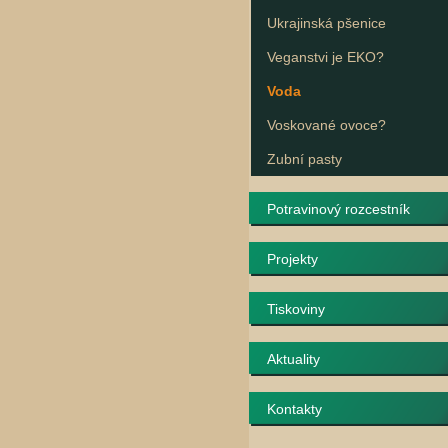
Ukrajinská pšenice
Veganstvi je EKO?
Voda
Voskované ovoce?
Zubní pasty
Potravinový rozcestník
Projekty
Tiskoviny
Aktuality
Kontakty