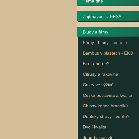
Téma dne
Zajímavosti z EFSA
Bludy a fámy
Fámy - bludy - co to je
Bambus v plastech - EKO
Bio - ano-ne?
Citrusy a rakovina
Cukry ve výživě
Česká potravina a kvalita
Chipsy-konec hranolků
Doplňky stravy - věříte?
Dvojí kvalita
Jogurty jsou zlé