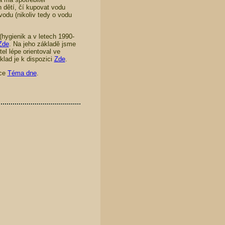
 dětí, čí kupovat vodu
vodu (nikoliv tedy o vodu
hygienik a v letech 1990-
Zde
. Na jeho základě jsme
tel lépe orientoval ve
lad je k dispozici
Zde
.
kce
Téma dne
.