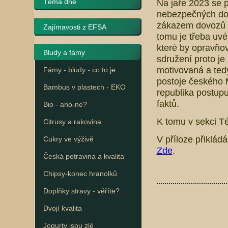
Téma dne
Na jaře 2023 se p
nebezpečných dov
zákazem dovozů d
Zajímavosti z EFSA
tomu je třeba uvés
které by opravňo
Bludy a fámy
sdružení proto je
motivovaná a tedy
Fámy - bludy - co to je
postoje českého 
Bambus v plastech - EKO
republika postup
faktů.
Bio - ano-ne?
K tomu v sekci T
Citrusy a rakovina
V příloze přiklád
Cukry ve výživě
Zde
.
Česká potravina a kvalita
Chipsy-konec hranolků
Doplňky stravy - věříte?
Dvojí kvalita
Jogurty jsou zlé