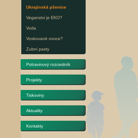
Ukrajinská pšenice
Veganstvi je EKO?
Voda
Voskované ovoce?
Zubní pasty
Potravinový rozcestník
Projekty
Tiskoviny
Aktuality
Kontakty