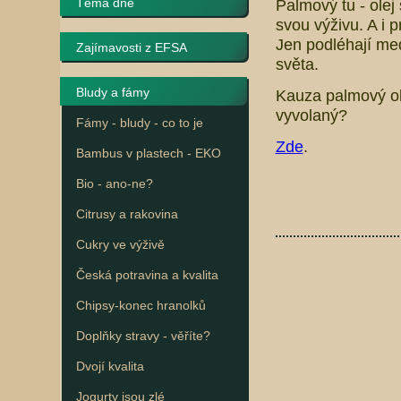
Téma dne
Palmový tu - olej 
svou výživu. A i p
Jen podléhají med
Zajímavosti z EFSA
světa.
Bludy a fámy
Kauza palmový ole
vyvolaný?
Fámy - bludy - co to je
Zde
.
Bambus v plastech - EKO
Bio - ano-ne?
Citrusy a rakovina
Cukry ve výživě
Česká potravina a kvalita
Chipsy-konec hranolků
Doplňky stravy - věříte?
Dvojí kvalita
Jogurty jsou zlé