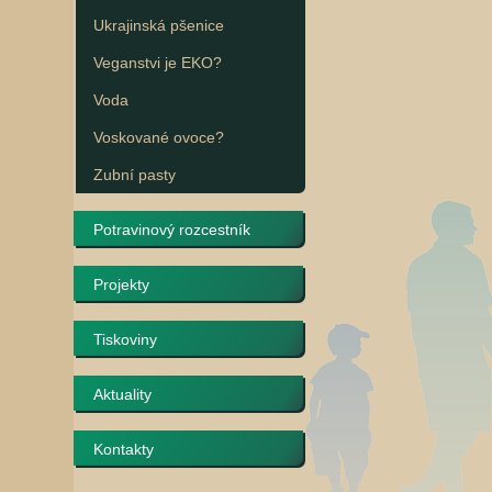
Ukrajinská pšenice
Veganstvi je EKO?
Voda
Voskované ovoce?
Zubní pasty
Potravinový rozcestník
Projekty
Tiskoviny
Aktuality
Kontakty