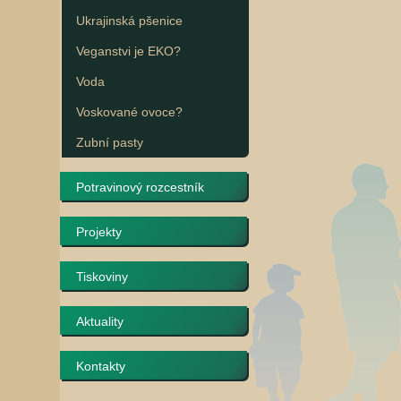
Ukrajinská pšenice
Veganstvi je EKO?
Voda
Voskované ovoce?
Zubní pasty
Potravinový rozcestník
Projekty
Tiskoviny
Aktuality
Kontakty