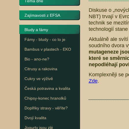
Téma dne
Diskuse o „nových
Zajímavosti z EFSA
NBT) trvají v Evr
technik se mezitím
technologií stane
Bludy a fámy
Aktuálně ale svít
Fámy - bludy - co to je
soudního dvora 
Bambus v plastech - EKO
mutageneze jsou
které se směrni
Bio - ano-ne?
nepodléhají povi
Citrusy a rakovina
Komplexněji se p
Cukry ve výživě
Zde
.
Česká potravina a kvalita
Chipsy-konec hranolků
Doplňky stravy - věříte?
Dvojí kvalita
Jogurty jsou zlé