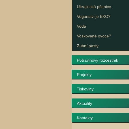
Ukrajinská pšenice
Veganstvi je EKO?
Voda
Voskované ovoce?
Zubní pasty
Potravinový rozcestník
Projekty
Tiskoviny
Aktuality
Kontakty