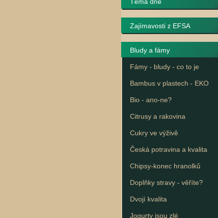
Téma dne
Zajímavosti z EFSA
Bludy a fámy
Fámy - bludy - co to je
Bambus v plastech - EKO
Bio - ano-ne?
Citrusy a rakovina
Cukry ve výživě
Česká potravina a kvalita
Chipsy-konec hranolků
Doplňky stravy - věříte?
Dvojí kvalita
Jogurty jsou zlé