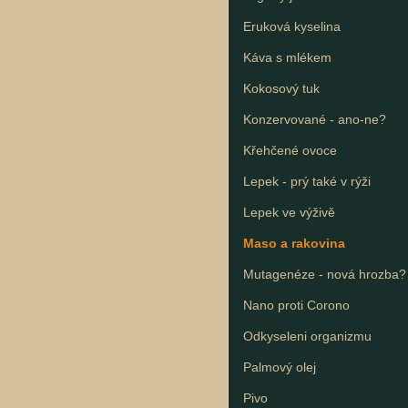
Eruková kyselina
Káva s mlékem
Kokosový tuk
Konzervované - ano-ne?
Křehčené ovoce
Lepek - prý také v rýži
Lepek ve výživě
Maso a rakovina
Mutagenéze - nová hrozba?
Nano proti Corono
Odkyseleni organizmu
Palmový olej
Pivo