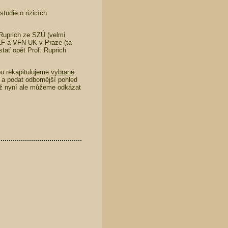
tudie o rizicích
Ruprich ze SZÚ (velmi
. LF a VFN UK v Praze (ta
stať opět Prof. Ruprich
pu rekapitulujeme
vybrané
 a podat odbornější pohled
iž nyní ale můžeme odkázat