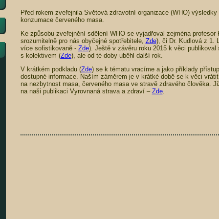
Před rokem zveřejnila Světová zdravotní organizace (WHO) výsledky s
konzumace červeného masa.
Ke způsobu zveřejnění sdělení WHO se vyjadřoval zejména profesor 
srozumitelně pro nás obyčejné spotřebitele,
Zde
), či Dr. Kudlová z 1
více sofistikovaně -
Zde
). Ještě v závěru roku 2015 k věci publikoval 
s kolektivem (
Zde
), ale od té doby uběhl další rok.
V krátkém podkladu (
Zde
) se k tématu vracíme a jako příklady přístu
dostupné informace. Naším záměrem je v krátké době se k věci vrátit
na nezbytnost masa, červeného masa ve stravě zdravého člověka. J
na naši publikaci Vyrovnaná strava a zdraví –
Zde
.