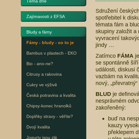
Téma dne
Sdružení českých 
Zajímavosti z EFSA
spotřebitel k disk
témata fám a blu
skupiny založit a
Bludy a fámy
vyvracení takovýc
Fámy - bludy - co to je
jindy …
Bambus v plastech - EKO
Zatímco
FÁMA
je
se spontánně šíří
Bio - ano-ne?
události, diskusi 
Citrusy a rakovina
vazbám na kvalitu
nový, „převratný“ 
Cukry ve výživě
BLUD
je definov
Česká potravina a kvalita
nesprávném odvoze
Chipsy-konec hranolků
zakořeněný:
Doplňky stravy - věříte?
buď na nes
kauzy vysoké
Dvojí kvalita
překlepem d
Jogurty jsou zlé
v této zelen