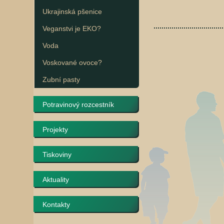
Ukrajinská pšenice
Veganstvi je EKO?
Voda
Voskované ovoce?
Zubní pasty
Potravinový rozcestník
Projekty
Tiskoviny
Aktuality
Kontakty