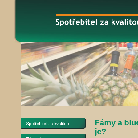
Fámy a blud
Spotřebitel za kvalitou...
je?