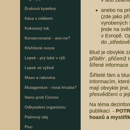
Eruková kyselina
anebo na pri
(zde jako p
Káva s mlékem
vyrobených 
Kokosový tuk
jinde na svě
v Evropě. Op
Konzervované - ano-ne?
do „středov
Křehčené ovoce
Blud je obvykle 
Lepek - prý také v rýži
příběh‘, přičemž 
šířené informace
Lepek ve výživě
Šiřitelé fám a blu
Maso a rakovina
informacím, které 
mají obvykle jiné
Mutagenéze - nová hrozba?
přesvědčení o jej
Nano proti Corono
Na téma dezinfor
Odkyseleni organizmu
publikaci -
POTRA
hoaxů a mystifik
Palmový olej
Pivo