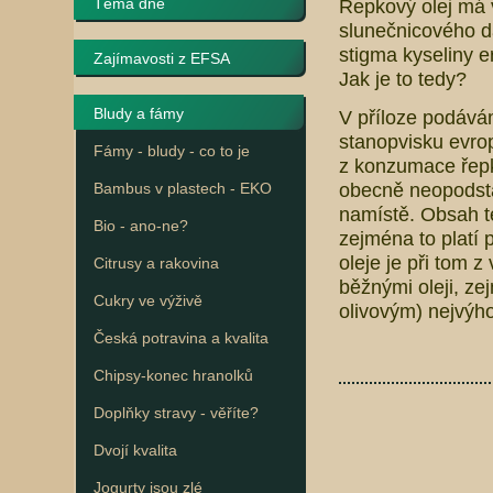
Téma dne
Řepkový olej má v
slunečnicového da
stigma kyseliny e
Zajímavosti z EFSA
Jak je to tedy?
Bludy a fámy
V příloze podává
stanopvisku evro
Fámy - bludy - co to je
z konzumace řepk
obecně neopodstat
Bambus v plastech - EKO
namístě. Obsah té
Bio - ano-ne?
zejména to platí 
oleje je při tom 
Citrusy a rakovina
běžnými oleji, ze
Cukry ve výživě
olivovým) nejvýh
Česká potravina a kvalita
Chipsy-konec hranolků
Doplňky stravy - věříte?
Dvojí kvalita
Jogurty jsou zlé