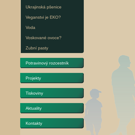
Ukrajinská pšenice
Veganstvi je EKO?
Voda
Voskované ovoce?
Zubní pasty
Potravinový rozcestník
Projekty
Tiskoviny
Aktuality
Kontakty