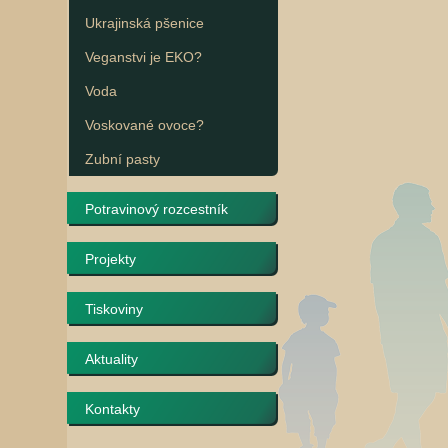
Ukrajinská pšenice
Veganstvi je EKO?
Voda
Voskované ovoce?
Zubní pasty
Potravinový rozcestník
Projekty
Tiskoviny
Aktuality
Kontakty