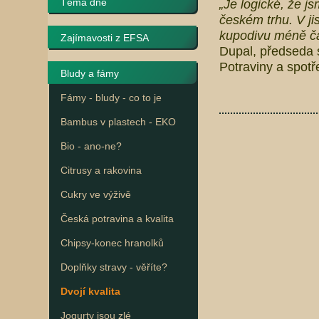
Téma dne
„Je logické, že j
českém trhu. V jis
kupodivu méně ča
Zajímavosti z EFSA
Dupal, předseda 
Potraviny a spot
Bludy a fámy
Fámy - bludy - co to je
Bambus v plastech - EKO
Bio - ano-ne?
Citrusy a rakovina
Cukry ve výživě
Česká potravina a kvalita
Chipsy-konec hranolků
Doplňky stravy - věříte?
Dvojí kvalita
Jogurty jsou zlé