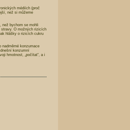
ronických médiích (proč
ejší, než si můžeme
í, než bychom se mohli
í stravy. O možných rizicích
ak hlášky o rizicích cukru
eho nadměrné konzumace
v dnešní konzumní
ji hmotnost, „počítat“, a i