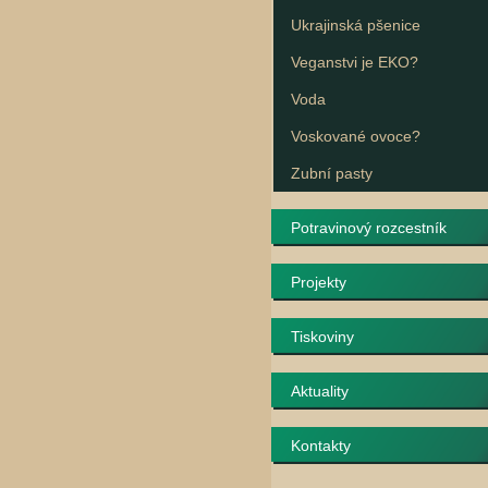
Ukrajinská pšenice
Veganstvi je EKO?
Voda
Voskované ovoce?
Zubní pasty
Potravinový rozcestník
Projekty
Tiskoviny
Aktuality
Kontakty