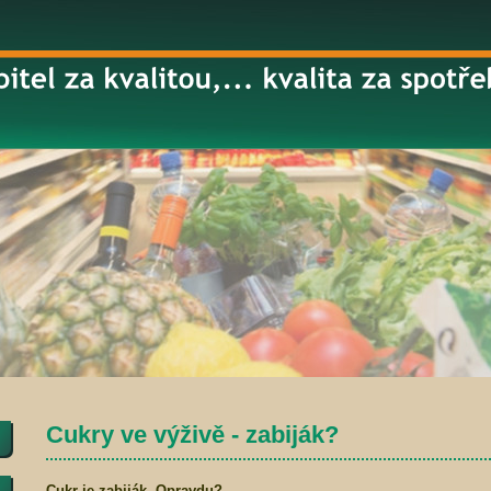
Cukry ve výživě - zabiják?
Cukr je zabiják. Opravdu?