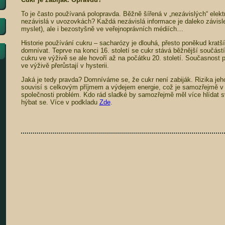
To je často používaná polopravda. Běžně šířená v „nezávislých“ elekt
nezávislá v uvozovkách? Každá nezávislá informace je daleko závisl
myslet), ale i bezostyšně ve veřejnoprávních médiích…
Historie používání cukru – sacharózy je dlouhá, přesto poněkud kratš
domnívat. Teprve na konci 16. století se cukr stává běžnější součást
cukru ve výživě se ale hovoří až na počátku 20. století. Současnost p
ve výživě přerůstají v hysterii.
Jaká je tedy pravda? Domníváme se, že cukr není zabiják. Rizika j
souvisí s celkovým příjmem a výdejem energie, což je samozřejmě 
společnosti problém. Kdo rád sladké by samozřejmě měl více hlídat svo
hýbat se. Více v podkladu
Zde
.