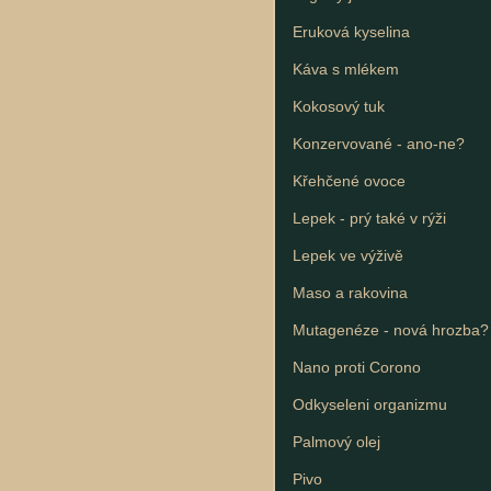
Eruková kyselina
Káva s mlékem
Kokosový tuk
Konzervované - ano-ne?
Křehčené ovoce
Lepek - prý také v rýži
Lepek ve výživě
Maso a rakovina
Mutagenéze - nová hrozba?
Nano proti Corono
Odkyseleni organizmu
Palmový olej
Pivo