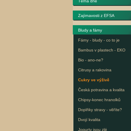
Téma dne
Zajímavosti z EFSA
Bludy a fámy
Fámy - bludy - co to je
Bambus v plastech - EKO
Bio - ano-ne?
Citrusy a rakovina
Cukry ve výživě
Česká potravina a kvalita
Chipsy-konec hranolků
Doplňky stravy - věříte?
Dvojí kvalita
Jogurty jsou zlé