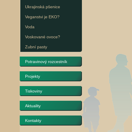
Ukrajinská pšenice
Veganstvi je EKO?
Voda
Voskované ovoce?
Zubní pasty
Potravinový rozcestník
Projekty
Tiskoviny
Aktuality
Kontakty