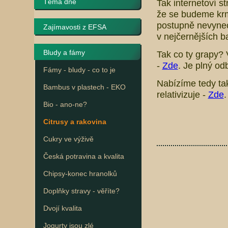
Téma dne
Tak internetoví s
že se budeme krm
postupně nevynech
Zajímavosti z EFSA
v nejčernějších b
Bludy a fámy
Tak co ty grapy?
-
Zde
. Je plný o
Fámy - bludy - co to je
Nabízíme tedy tak
Bambus v plastech - EKO
relativizuje -
Zde
.
Bio - ano-ne?
Citrusy a rakovina
Cukry ve výživě
Česká potravina a kvalita
Chipsy-konec hranolků
Doplňky stravy - věříte?
Dvojí kvalita
Jogurty jsou zlé