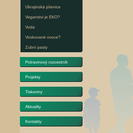
Ukrajinská pšenice
Veganstvi je EKO?
Voda
Voskované ovoce?
Zubní pasty
Potravinový rozcestník
Projekty
Tiskoviny
Aktuality
Kontakty