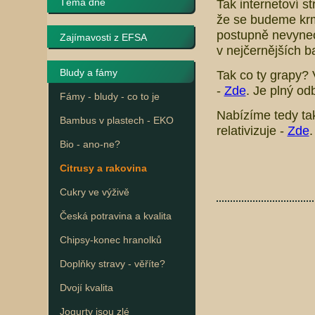
Téma dne
Tak internetoví s
že se budeme krm
postupně nevynech
Zajímavosti z EFSA
v nejčernějších b
Bludy a fámy
Tak co ty grapy?
-
Zde
. Je plný o
Fámy - bludy - co to je
Nabízíme tedy tak
Bambus v plastech - EKO
relativizuje -
Zde
.
Bio - ano-ne?
Citrusy a rakovina
Cukry ve výživě
Česká potravina a kvalita
Chipsy-konec hranolků
Doplňky stravy - věříte?
Dvojí kvalita
Jogurty jsou zlé