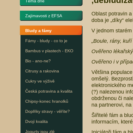
‚debludiza
Téma dne
Oblast potravin 
Zajímavosti z EFSA
doba je „díky“ ele
V jednom starém f
Bludy a fámy
„Boule, rány, kuří
Fámy - bludy - co to je
Ověřeno lékařský
Bambus v plastech - EKO
Ověřeno i v případ
Bio - ano-ne?
Citrusy a rakovina
Většina populace 
omšelý. Bezprostř
Cukry ve výživě
elektronického m
(?) nalezenou info
Česká potravina a kvalita
obdrženou či nal
Chipsy-konec hranolků
na partnerovi, na
Doplňky stravy - věříte?
Šiřitelé fám a blu
informacím, které 
Dvojí kvalita
Iniciátoři fám a b
Jogurty jsou zlé