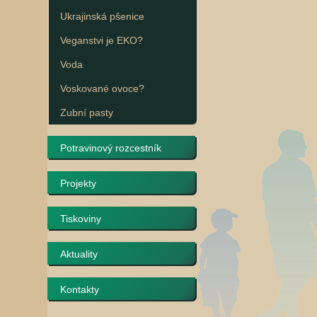
Ukrajinská pšenice
Veganstvi je EKO?
Voda
Voskované ovoce?
Zubní pasty
Potravinový rozcestník
Projekty
Tiskoviny
Aktuality
Kontakty