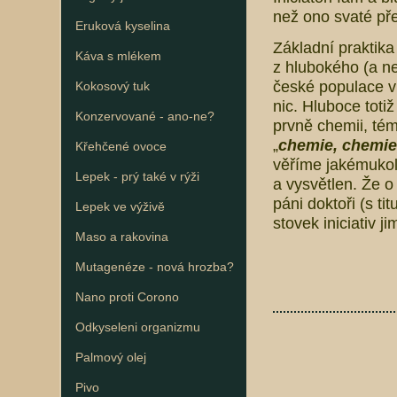
než ono svaté pře
Eruková kyselina
Základní praktika
Káva s mlékem
z hlubokého (a n
české populace ví 
Kokosový tuk
nic. Hluboce toti
Konzervované - ano-ne?
prvně chemii, tém
„
chemie, chemie,
Křehčené ovoce
věříme jakémukoli
Lepek - prý také v rýži
a vysvětlen. Že o
páni doktoři (s t
Lepek ve výživě
stovek iniciativ 
Maso a rakovina
Mutagenéze - nová hrozba?
Nano proti Corono
Odkyseleni organizmu
Palmový olej
Pivo