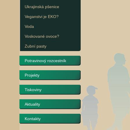
Ukrajinská pšenice
Veganstvi je EKO?
Voda
Voskované ovoce?
Zubní pasty
Potravinový rozcestník
Projekty
Tiskoviny
Aktuality
Kontakty