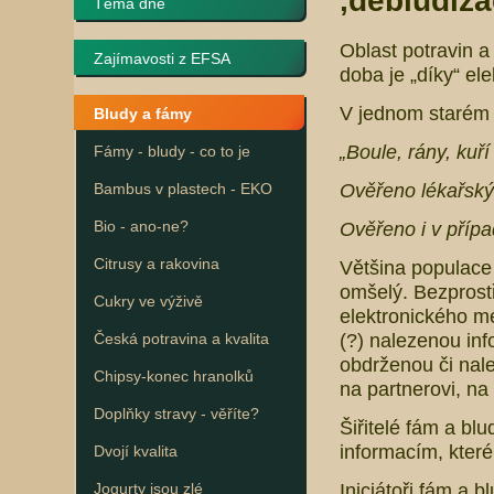
‚debludiza
Téma dne
Oblast potravin 
Zajímavosti z EFSA
doba je „díky“ ele
V jednom starém f
Bludy a fámy
„Boule, rány, kuří
Fámy - bludy - co to je
Ověřeno lékařský
Bambus v plastech - EKO
Ověřeno i v případ
Bio - ano-ne?
Citrusy a rakovina
Většina populace 
omšelý. Bezprostř
Cukry ve výživě
elektronického m
(?) nalezenou info
Česká potravina a kvalita
obdrženou či nal
Chipsy-konec hranolků
na partnerovi, na
Doplňky stravy - věříte?
Šiřitelé fám a blu
informacím, které 
Dvojí kvalita
Iniciátoři fám a b
Jogurty jsou zlé