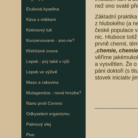
než ono svaté pře
Eruková kyselina
Základní praktika
Káva s mlékem
z hlubokého (a n
české populace ví 
Kokosový tuk
nic. Hluboce toti
Konzervované - ano-ne?
prvně chemii, tém
„
chemie, chemie,
Křehčené ovoce
věříme jakémukoli
Lepek - prý také v rýži
a vysvětlen. Že o
páni doktoři (s t
Lepek ve výživě
stovek iniciativ 
Maso a rakovina
Mutagenéze - nová hrozba?
Nano proti Corono
Odkyseleni organizmu
Palmový olej
Pivo