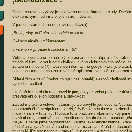
Oblast potravin a výživy je provázena mnoha fámami a bludy. Dnešní 
elektronickým médiím pro jejich šíření ideální.
V jednom starém filmu se praví (parafrázuji):
„Boule, rány, kuří oka, vše vyléčí kolaloka!
Ověřeno lékařskými kapacitami.
Ověřeno i v případech klinické smrti.“
Většina populace se tomuto výroku asi ani nezasměje, je přeci tak o
zhlédnutí filmu, v soukromé chvilce u svého elektronického média, z
zprávu či náhodně (?) nalezenou informaci na googlu, která je praktick
nalezenou radu začnou zcela váženě aplikovat. Na sobě, na partnerov
Šiřitelé fám a bludů (mohou to být i naši přátelé) alespoň chvilkově in
vyhledali, podlehli.
Iniciátoři fám a bludů mají obvykle jiné, obvykle velmi praktické důvo
přesvědčení o jejich podstatě a pravdivosti.
Základní praktika oslovení čtenářů je ale obvykle jednoduchá. Vycház
neoprávněného) předpokladu, že 99,9 % české populace ví o chemii tol
iniciativ sami – totiž nic. Hluboce totiž platí, že v okamžiku kdy jsme
prvně chemii, téměř všichni jsme šli daný den do školy s pocitem „
ch
mi je“.
Chemií jsme neposkvrněni, věříme jakémukoliv blábolu, který 
předložen a vysvětlen. Že o chemii neví nic ani autoři těchto doporuč
titulem MUDr. aby nedošlo k omylu), je z desítek a stovek iniciativ ji