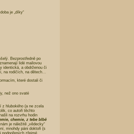
doba je „díky“
mšelý. Bezprostředně po
aznamenají lidé mailovou
y identická, a obdrženou či
i, na rodičích, na dětech…
formacím, které dostali či
dy, než ono svaté
í z hlubokého (a ne zcela
ik, co autoři těchto
 našli na rozvrhu hodin
emie, chemie, z tebe blbě
nám je náležitě „vědecky“
ení, mnohdy páni doktoři (s
mi podpořených zřejmé.