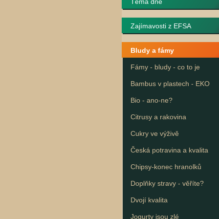
Téma dne
Zajímavosti z EFSA
Bludy a fámy
Fámy - bludy - co to je
Bambus v plastech - EKO
Bio - ano-ne?
Citrusy a rakovina
Cukry ve výživě
Česká potravina a kvalita
Chipsy-konec hranolků
Doplňky stravy - věříte?
Dvojí kvalita
Jogurty jsou zlé