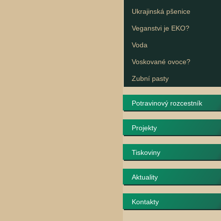
Ukrajinská pšenice
Veganstvi je EKO?
Voda
Voskované ovoce?
Zubní pasty
Potravinový rozcestník
Projekty
Tiskoviny
Aktuality
Kontakty