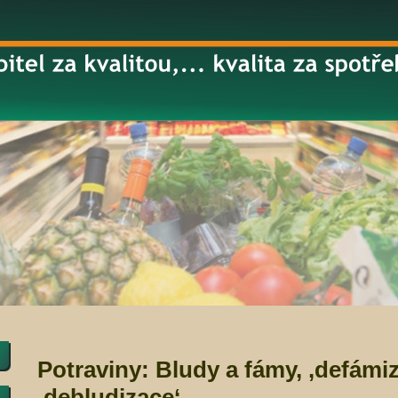
Potraviny: Bludy a fámy, ‚defámiz
‚debludizace‘.