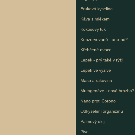
Eruková kyselina
Káva s mlékem
Kokosový tuk
Konzervované - ano-ne?
Křehčené ovoce
Lepek - prý také v rýži
Lepek ve výživě
Maso a rakovina
Mutagenéze - nová hrozba?
Nano proti Corono
Odkyseleni organizmu
Palmový olej
Pivo