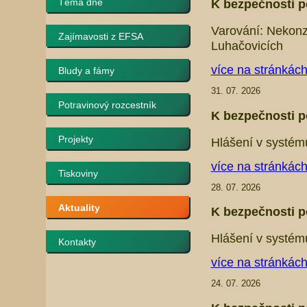
Téma dne
K bezpečnosti p
Varování: Nekonz
Zajímavosti z EFSA
Luhačovicích
více na stránkác
Bludy a fámy
31. 07. 2026
Potravinový rozcestník
K bezpečnosti p
Projekty
Hlášení v systém
více na stránkác
Tiskoviny
28. 07. 2026
Aktuality
K bezpečnosti p
Hlášení v systém
Kontakty
více na stránkác
24. 07. 2026