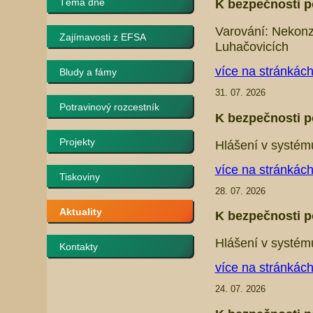
Téma dne
K bezpečnosti p
Varování: Nekonz
Zajímavosti z EFSA
Luhačovicích
více na stránkác
Bludy a fámy
31. 07. 2026
Potravinový rozcestník
K bezpečnosti p
Projekty
Hlášení v systém
více na stránkác
Tiskoviny
28. 07. 2026
Aktuality
K bezpečnosti p
Hlášení v systém
Kontakty
více na stránkác
24. 07. 2026